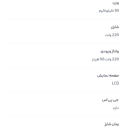
وزن
30 کیلوگرم
شارژر
220 ولت
ولتاژ ورودی
220 ولت 50 هرتز
صفحه نمایش
LCD
جی پی اس
دارد
زمان شارژ