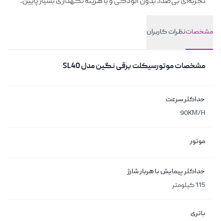
تجربه‌ای بی‌صدا، بدون آلودگی و با هزینه نگهداری بسیار پایین.
مشخصات
نظرات کاربران
مشخصات
مشخصات
موتورسیکلت برقی نگین مدل SL40
حداکثر سرعت
90KM/H
موتور
حداکثر پیمایش با هربار شارژ
115 کیلومتر
باتری