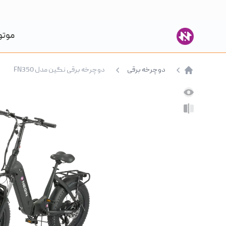
موتو
دوچرخه برقی
دوچرخه برقی نگین مدل FN350
صفحه اصلی