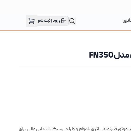
انبی
ورود | ثبت نام
FN350
وچرخه برقی نگین مدل FN350 با موتور قدرتمند، باتری بادوام و طراحی سبک، انتخابی عالی برای