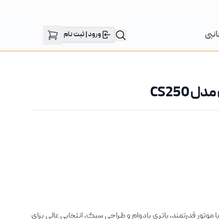
انبی
ورود | ثبت نام
CS250
وچرخه برقی نگین مدل CS250 با موتور قدرتمند، باتری بادوام و طراحی سبک، انتخابی عالی برای