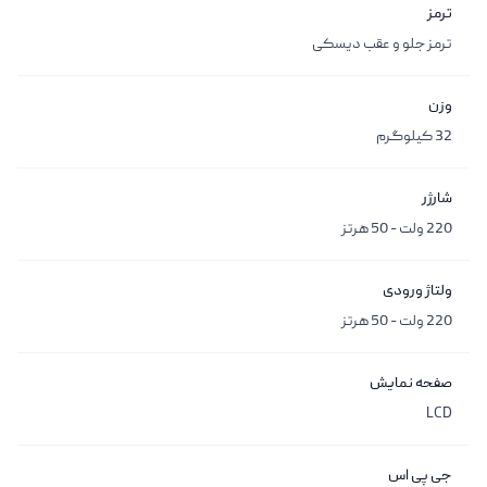
ترمز
ترمز جلو و عقب دیسکی
وزن
32 کیلوگرم
شارژر
220 ولت - 50 هرتز
ولتاژ ورودی
220 ولت - 50 هرتز
صفحه نمایش
LCD
جی پی اس