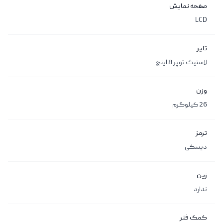
صفحه نمایش
LCD
تایر
لاستیک توپر 8 اینچ
وزن
26 کیلوگرم
ترمز
دیسکی
زین
ندارد
کمک فنر